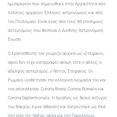
ημισφαιρίου που σημειώθηκε στην Αρχαιότητα από
πολλούς αρχαίους Έλληνες αστρονόμους και από
τον Πτολεμαίο. Είναι ένας από τους 88 επίσημους
αστερισμούς που θέσπισε η Διεθνής Αστρονομική
Ένωση.
Ο Ερατοσθένης τον γνώριζε αρχικά ως «Στέφανο»,
αφού δεν είχε καταγραφεί ακόμη τότε ο άλλος, ο
αδελφός αστερισμός, ο Νότιος Στέφανος. Οι
Ρωμαίοι υιοθέτησαν την ελληνική ονομασία του και
τον αποκάλεσαν: Corona Borea, Corona Borealis και
Corona Septentrionalis. Η Αριάδνη, ως θεϊκή σύζυγος
του Βάκχου, έγινε αθάνατη και λατρεύτηκε ως Θεά
στο νησί της Νάξου, αλλά και στο Πανελλήνιο.